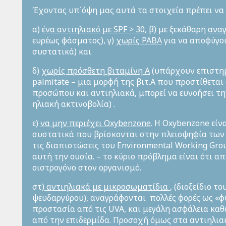
Έχοντας υπ΄όψη μας αυτά τα στοιχεία πρέπει να 
α)
ένα αντιηλιακό με
SPF
> 30
, β) με ξεκάθαρη
ανα
ευρέως φάσματος), γ)
χωρίς
PABA
για να αποφύγου
συστατικά) και
δ)
χωρίς πρόσθετη βιταμίνη Α
(υπάρχουν επιστημ
palmitate – μια μορφή της βιτ.Α που προστίθετα
προσώπου και αντιηλιακά, μπορεί να ευνοήσει τη
ηλιακή ακτινοβολία) .
ε)
να μην περιέχει Οxybenzone
. Η Oxybenzone είν
συστατικά που βρίσκονται στην πλειοψηφία των
τις διαπιστώσεις του Environmental Working Gro
αυτή την ουσία. – το κύριο πρόβλημα είναι ότι α
οιστρογόνο στον οργανισμό.
στ)
αντιηλιακά με μικροσωματίδια
, (διοξείδιο τ
ψευδαργύρου), αναγράφονται πολλές φορές ως «φ
προστασία από τις UVA, και μεγάλη ασφάλεια καθ
από την επιδερμίδα. Προσοχή όμως στα αντιηλια