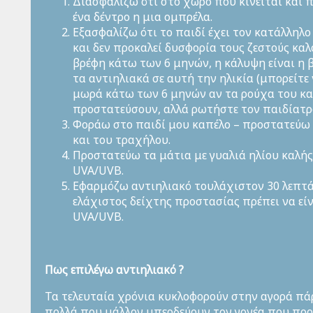
Διασφαλίζω ότι στο χώρο που κινείται και π
ένα δέντρο η μια ομπρέλα.
Εξασφαλίζω ότι το παιδί έχει τον κατάλληλ
και δεν προκαλεί δυσφορία τους ζεστούς καλ
βρέφη κάτω των 6 μηνών, η κάλυψη είναι η
τα αντιηλιακά σε αυτή την ηλικία (μπορείτε
μωρά κάτω των 6 μηνών αν τα ρούχα του και 
προστατεύσουν, αλλά ρωτήστε τον παιδίατρ
Φοράω στο παιδί μου καπέλο – προστατεύω έ
και του τραχήλου.
Προστατεύω τα μάτια με γυαλιά ηλίου καλή
UVA/UVB.
Εφαρμόζω αντιηλιακό τουλάχιστον 30 λεπτά π
ελάχιστος δείχτης προστασίας πρέπει να είν
UVA/UVB.
Πως επιλέγω αντιηλιακό ?
Τα τελευταία χρόνια κυκλοφορούν στην αγορά πάρ
πολλά που μάλλον μπερδεύουν τον γονέα που προσ