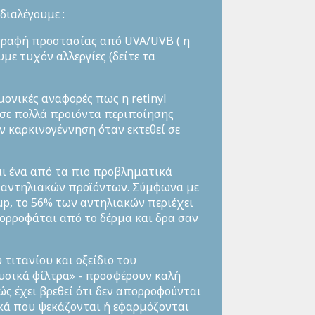
διαλέγουμε :
γραφή προστασίας από
UVA
/
UVB
( η
με τυχόν αλλεργίες (δείτε τα
ονικές αναφορές πως η retinyl
ι σε πολλά προιόντα περιποίησης
ν καρκινογέννηση όταν εκτεθεί σε
αι ένα από τα πιο προβληματικά
 αντηλιακών προϊόντων. Σύμφωνα με
up, το 56% των αντηλιακών περιέχει
πορροφάται από το δέρμα και δρα σαν
ου τιτανίου και οξείδιο του
υσικά φίλτρα» - προσφέρουν καλή
ώς έχει βρεθεί ότι δεν απορροφούνται
κά που ψεκάζονται ή εφαρμόζονται