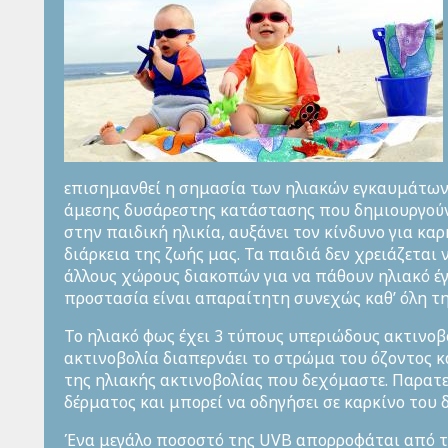
επισημανθεί η σημασία των ηλιακών εγκαυμάτων 
άμεσης δυσάρεστης κατάστασης που δημιουργούν
στην παιδική ηλικία, αυξάνει τον κίνδυνο για κα
διάρκεια της ζωής μας. Τα παιδιά δεν χρειάζεται 
άλλους χώρους διακοπών για να πάθουν ηλιακό έγ
προστασία είναι απαραίτητη συνεχώς καθ’ όλη τη
Το ηλιακό φως έχει 3 τύπους υπεριώδους ακτινοβ
ακτινοβολία διαπερνάει το στρώμα του όζοντος κ
της ηλιακής ακτινοβολίας που δεχόμαστε. Παρατ
δέρματος και μπορεί να οδηγήσει σε καρκίνο του
Ένα μεγάλο ποσοστό της UVB απορροφάται από τη