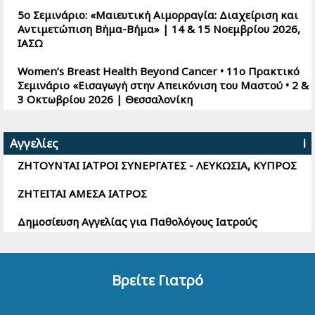
27/07/2026
Πρόγραμμα Μεταπτυχιακών Σπουδών |
5ο Σεμινάριο: «Μαιευτική Αιμορραγία: Διαχείριση και
ΠΡΟΚΑΡΚΙΝΙΚΕΣ ΠΑΘΗΣΕΙΣ ΣΤΗ ΓΥΝΑΙΚΟΛΟΓΙΑ
Αντιμετώπιση Βήμα-Βήμα» | 14 & 15 Νοεμβρίου 2026,
ΙΑΣΩ
Women’s Breast Health Beyond Cancer • 11ο Πρακτικό
Σεμινάριο «Εισαγωγή στην Απεικόνιση του Μαστού • 2 &
3 Οκτωβρίου 2026 | Θεσσαλονίκη
Αγγελίες
i
ΖΗΤΟΥΝΤΑΙ ΙΑΤΡΟΙ ΣΥΝΕΡΓΑΤΕΣ - ΛΕΥΚΩΣΙΑ, ΚΥΠΡΟΣ
ΖΗΤΕΙΤΑΙ ΑΜΕΣΑ ΙΑΤΡΟΣ
Δημοσίευση Αγγελίας για Παθολόγους Ιατρούς
Βρείτε Γιατρό