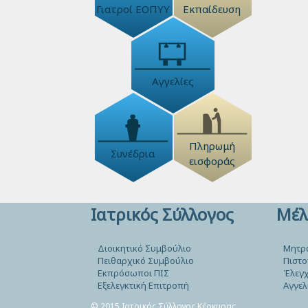
Γιατροί ΕΟΠΥΥ
Εκπαίδευση
Αγγελίες
Πληρωμή
Συνέδρια
εισφοράς
Ιατρικός Σύλλογος
Μέλ
Διοικητικό Συμβούλιο
Μητρ
Πειθαρχικό Συμβούλιο
Πιστο
Εκπρόσωποι ΠΙΣ
Έλεγχ
Εξελεγκτική Επιτροπή
Αγγελ
© 2015 Ιατρικός Σύλλογος Κέρκυρας.