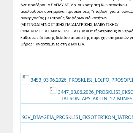
Αντιπροέδρου ΔΣ ΑΕΜΥ ΑΕ Δρ. Λυκοστράτη Κωνσταντίνου
ακολουθούν συνημμένα προσκλήσεις "Υποβολή για τη σύνα
συνεργασίας με ιατρούς διαφόρων ειδικοτήτων
(ΑΚΤΙΝΟΔΙΑΓΝΩΣΤΙΚΗΣ,ΠΑΙΔΙΑΤΡΙΚΗΣ, ΜΑΙΕΥΤΙΚΗΣ/
ΓΥΝΑΙΚΟΛΟΓΙΑΣ,ΑΙΜΑΤΟΛΟΓΙΑΣ) με ΑΠΥ εξωτερικούς συνεργά
καθεστώς έκδοσης δελτίου απόδειξης παροχής υπηρεσιών γι
Θήρας" αναρτημένες στη ΔΙΑΥΓΕΙΑ.
3453_03.06.2026_PROSKLISI_LOIPO_PROSOPIK
3447_03.06.2026_PROSKLISI_E
_IATRON_APY_AKTIN_12_MINES_
93V_DIAYGEIA_PROSKLISI_EKSOTERIKON_IATRO