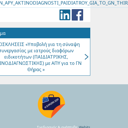
N_APY_AKTINODIAGNOSTI_PAIDIATROY_GIA_TO_GN_THIRA
όμα
ΟΣΚΛΗΣΕΙΣ «Υποβολή για τη σύναψη
συνεργασίας με ιατρούς διαφόρων
ειδικοτήτων (ΠΑΙΔΙΑΤΡΙΚΗΣ,
ΙΝΟΔΙΑΓΝΩΣΤΙΚΗΣ) με ΑΠΥ για το ΓΝ
Θήρας »
Σχεδιασμός & ανάπτυξη:
Webits