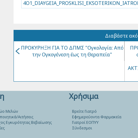
4O1_DIAYGEIA_PROSKLISI_EKSOTERIKON_IATRO
Διαβάστε ακ
ΠΡΟΚΥΡΗΞΗ ΓΙΑ ΤΟ ΔΠΜΣ "Ογκολογία: Από
ΠΡ
την Ογκογένεση έως τη Θεραπεία"
ΑΚΤ
η
Χρήσιμα
ώο Μελών
Βρείτε Γιατρό
ποιητικά/Αιτήσεις
Εφημερεύοντα Φαρμακεία
ος Εγκυρότητας Βεβαίωσης
Γιατροί ΕΟΠΥΥ
ίες
Σύνδεσμοι