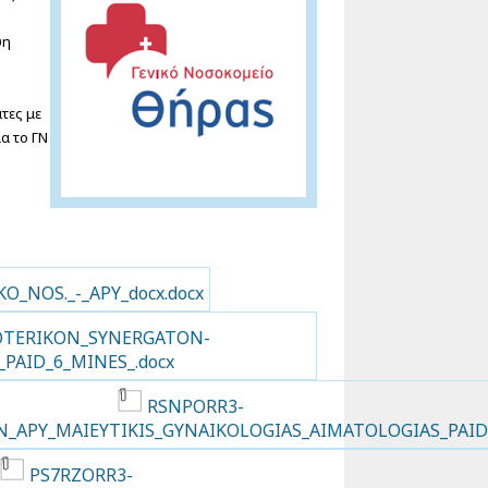
ψη
τες με
α το ΓΝ
O_NOS._-_APY_docx.docx
KSOTERIKON_SYNERGATON-
PAID_6_MINES_.docx
RSNPORR3-
N_APY_MAIEYTIKIS_GYNAIKOLOGIAS_AIMATOLOGIAS_PAIDI
PS7RZORR3-