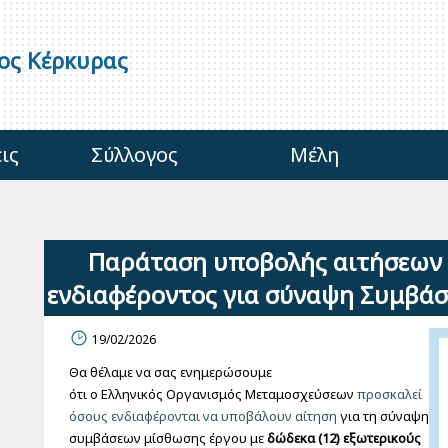
γος Κέρκυρας
ις
Σύλλογος
Μέλη
Παράταση υποβολής αιτήσεων
ενδιαφέροντος για σύναψη Συμβ
19/02/2026
Θ
α θέλαμε να σας ενημερώσουμε
ότι
ο
Ε
λληνικός
Οργανισμός Μεταμοσχεύσεων
προσκαλεί
όσους ενδιαφέρονται να υποβάλουν αίτηση
για τη
σύναψη
συμβάσεων μίσθωσης έργου με
δώδεκα
(
12
) εξωτερικούς