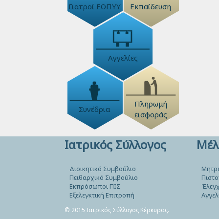
Γιατροί ΕΟΠΥΥ
Εκπαίδευση
Αγγελίες
Πληρωμή
Συνέδρια
εισφοράς
Ιατρικός Σύλλογος
Μέλ
Διοικητικό Συμβούλιο
Μητρ
Πειθαρχικό Συμβούλιο
Πιστο
Εκπρόσωποι ΠΙΣ
Έλεγχ
Εξελεγκτική Επιτροπή
Αγγελ
© 2015 Ιατρικός Σύλλογος Κέρκυρας.