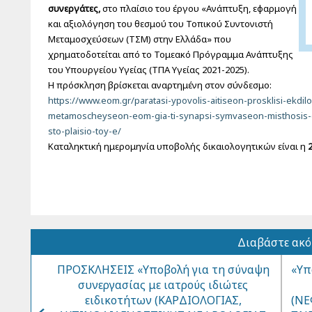
συνεργάτες,
στο πλαίσιο του έργου «Ανάπτυξη, εφαρμογή
και αξιολόγηση του θεσμού του Τοπικού Συντονιστή
Μεταμοσχεύσεων (ΤΣΜ) στην Ελλάδα» που
χρηματοδοτείται από το Τομεακό Πρόγραμμα Ανάπτυξης
του Υπουργείου Υγείας (ΤΠΑ Υγείας 2021-2025)
.
Η
πρόσκληση βρίσκεται αναρτημένη στον σύνδεσμο:
https://www.eom.gr/paratasi-ypovolis-aitiseon-prosklisi-ekdil
metamoscheyseon-eom-gia-ti-synapsi-symvaseon-misthosis-
sto-plaisio-toy-e/
Καταληκτική ημερομηνία υποβολής δικαιολογητικών
είναι η
Διαβάστε ακ
ΠΡΟΣΚΛΗΣΕΙΣ «Υποβολή για τη σύναψη
«Υπ
συνεργασίας με ιατρούς ιδιώτες
ειδικοτήτων (ΚΑΡΔΙΟΛΟΓΙΑΣ,
(ΝΕ