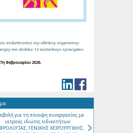
osis-endiaferontos-toy-ellinikoy-organismoy-
ergoy-me-dodeka-12-exoterikoys-synergates-
27
η
Φεβρουαρ
ίου 202
6
.
όμα
οβολή για τη σύναψη συνεργασίας με
ιατρούς ιδιώτες ειδικοτήτων
ΦΡΟΛΟΓΙΑΣ, ΓΕΝΙΚΗΣ ΧΕΙΡΟΥΡΓΙΚΗΣ,