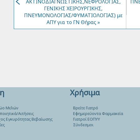
ΑΚΤΙΝΟΔΙΑΓΝΩΣΤΙΚΗΣ,ΝΕΦΡΟΛΟΓΙΑΣ,
ΠΝΕ
ΓΕΝΙΚΗΣ ΧΕΙΡΟΥΡΓΙΚΗΣ,
ΠΝΕΥΜΟΝΟΛΟΓΙΑΣ/ΦΥΜΑΤΙΟΛΟΓΙΑΣ) με
ΑΠΥ για το ΓΝ Θήρας »
η
Χρήσιμα
ώο Μελών
Βρείτε Γιατρό
ποιητικά/Αιτήσεις
Εφημερεύοντα Φαρμακεία
ος Εγκυρότητας Βεβαίωσης
Γιατροί ΕΟΠΥΥ
ίες
Σύνδεσμοι