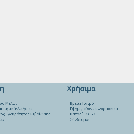
η
Χρήσιμα
ώο Μελών
Βρείτε Γιατρό
ποιητικά/Αιτήσεις
Εφημερεύοντα Φαρμακεία
ος Εγκυρότητας Βεβαίωσης
Γιατροί ΕΟΠΥΥ
ίες
Σύνδεσμοι