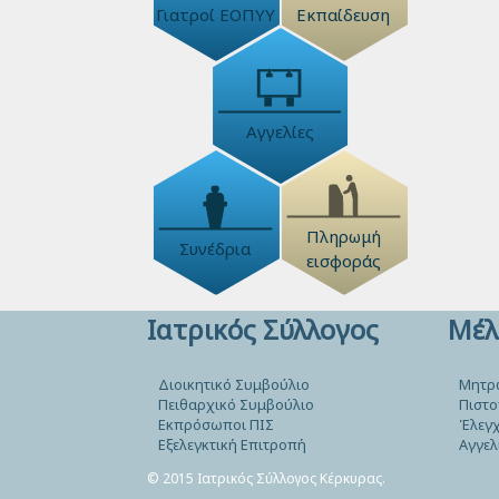
Γιατροί ΕΟΠΥΥ
Εκπαίδευση
Αγγελίες
Πληρωμή
Συνέδρια
εισφοράς
Ιατρικός Σύλλογος
Μέλ
Διοικητικό Συμβούλιο
Μητρ
Πειθαρχικό Συμβούλιο
Πιστο
Εκπρόσωποι ΠΙΣ
Έλεγχ
Εξελεγκτική Επιτροπή
Αγγελ
© 2015 Ιατρικός Σύλλογος Κέρκυρας.