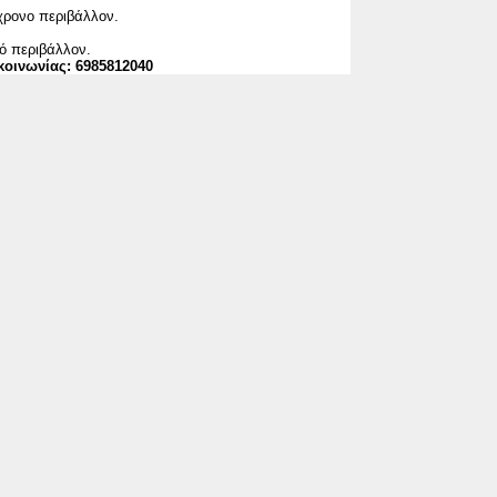
χρονο περιβάλλον.
κό περιβάλλον.
κοινωνίας: 6985812040