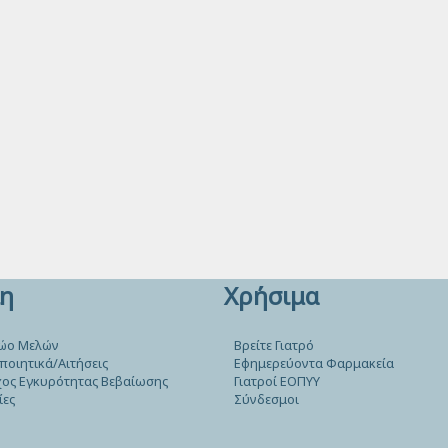
η
Χρήσιμα
ώο Μελών
Βρείτε Γιατρό
ποιητικά/Αιτήσεις
Εφημερεύοντα Φαρμακεία
ος Εγκυρότητας Βεβαίωσης
Γιατροί ΕΟΠΥΥ
ίες
Σύνδεσμοι