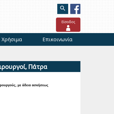
Είσοδος
Χρήσιμα
Επικοινωνία
ιρουργοί, Πάτρα
ειρουργούς, με
άδεια ασκήσεως