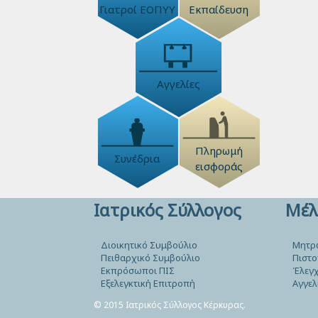
Γιατροί ΕΟΠΥΥ
Εκπαίδευση
Αγγελίες
Πληρωμή
Συνέδρια
εισφοράς
Ιατρικός Σύλλογος
Μέλ
Διοικητικό Συμβούλιο
Μητρ
Πειθαρχικό Συμβούλιο
Πιστο
Εκπρόσωποι ΠΙΣ
Έλεγχ
Εξελεγκτική Επιτροπή
Αγγελ
© 2015 Ιατρικός Σύλλογος Κέρκυρας.