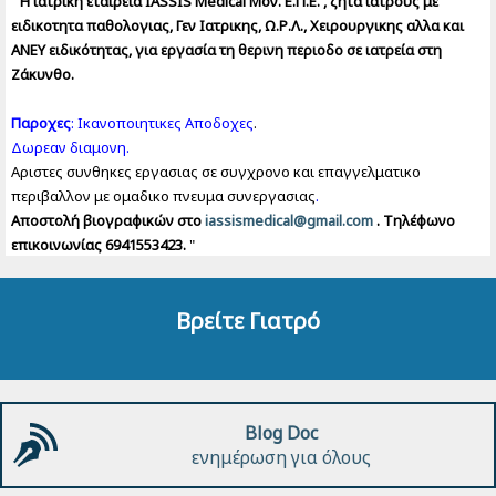
"
Η ιατρική εταιρεία IASSIS Medical Μον. Ε.Π.Ε. , ζητά ιατρούς με
ειδικοτητα παθολογιας, Γεν Ιατρικης, Ω.Ρ.Λ., Χειρουργικης αλλα και
ΑΝΕΥ ειδικότητας, για εργασία τη θερινη περιοδο σε ιατρεία στη
Ζάκυνθο.
Παροχες
: Ικανοποιητικες Αποδοχες
.
Δωρεαν διαμονη.
Αριστες συνθηκες εργασιας σε συγχρονο και επαγγελματικο
περιβαλλον με ομαδικο πνευμα συνεργασιας
.
Αποστολή βιογραφικών στο
iassismedical@gmail.com
. Τηλέφωνο
επικοινωνίας 6941553423.
"
Βρείτε Γιατρό
Blog Doc
ενημέρωση για όλους