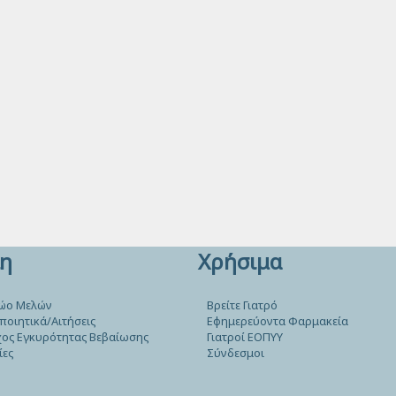
η
Χρήσιμα
ώο Μελών
Βρείτε Γιατρό
ποιητικά/Αιτήσεις
Εφημερεύοντα Φαρμακεία
ος Εγκυρότητας Βεβαίωσης
Γιατροί ΕΟΠΥΥ
ίες
Σύνδεσμοι