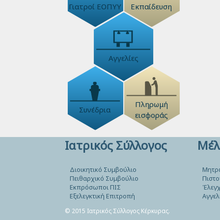
Γιατροί ΕΟΠΥΥ
Εκπαίδευση
Αγγελίες
Πληρωμή
Συνέδρια
εισφοράς
Ιατρικός Σύλλογος
Μέλ
Διοικητικό Συμβούλιο
Μητρ
Πειθαρχικό Συμβούλιο
Πιστο
Εκπρόσωποι ΠΙΣ
Έλεγχ
Εξελεγκτική Επιτροπή
Αγγελ
© 2015 Ιατρικός Σύλλογος Κέρκυρας.