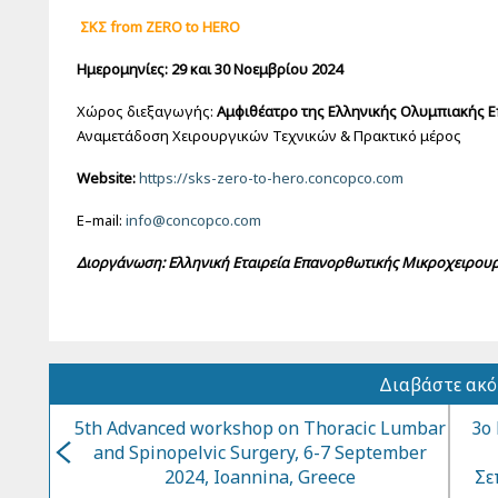
ΣΚΣ
from ZERO to HERO
Ημερομηνίες:
29 και 30 Νοεμβρίου 2024
Χώρος διεξαγωγής:
Αμφιθέατρο της Ελληνικής Ολυμπιακής 
Αναμετάδοση Χειρουργικών Τεχνικών & Πρακτικό μέρος
Website:
https://sks-zero-to-hero.concopco.com
E–mail:
info@concopco.com
Διοργάνωση:
Ελληνική Εταιρεία Επανορθωτικής Μικροχειρουργ
Διαβάστε ακ
5th Advanced workshop on Thoracic Lumbar
3ο
and Spinopelvic Surgery, 6-7 September
2024, Ioannina, Greece
Σε