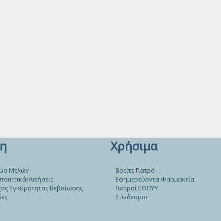
η
Χρήσιμα
ώο Μελών
Βρείτε Γιατρό
ποιητικά/Αιτήσεις
Εφημερεύοντα Φαρμακεία
ος Εγκυρότητας Βεβαίωσης
Γιατροί ΕΟΠΥΥ
ίες
Σύνδεσμοι