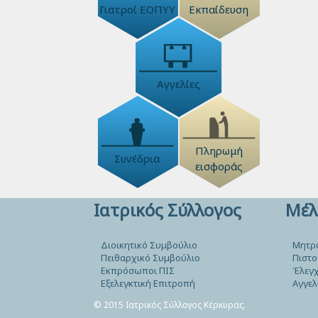
Γιατροί ΕΟΠΥΥ
Εκπαίδευση
Αγγελίες
Πληρωμή
Συνέδρια
εισφοράς
Ιατρικός Σύλλογος
Μέλ
Διοικητικό Συμβούλιο
Μητρ
Πειθαρχικό Συμβούλιο
Πιστο
Εκπρόσωποι ΠΙΣ
Έλεγχ
Εξελεγκτική Επιτροπή
Αγγελ
© 2015 Ιατρικός Σύλλογος Κέρκυρας.