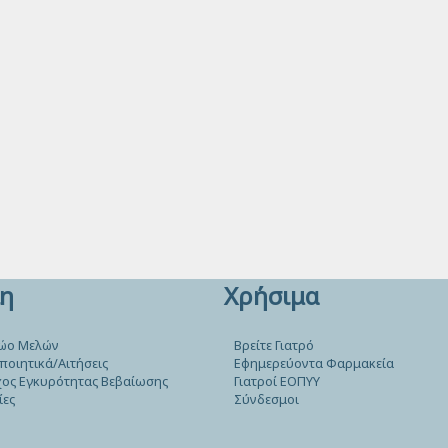
η
Χρήσιμα
ώο Μελών
Βρείτε Γιατρό
ποιητικά/Αιτήσεις
Εφημερεύοντα Φαρμακεία
ος Εγκυρότητας Βεβαίωσης
Γιατροί ΕΟΠΥΥ
ίες
Σύνδεσμοι