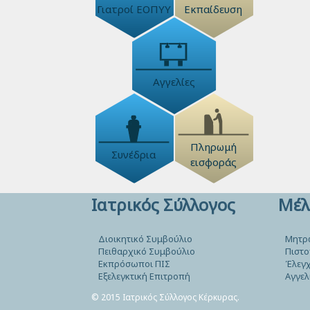
Γιατροί ΕΟΠΥΥ
Εκπαίδευση
Αγγελίες
Πληρωμή
Συνέδρια
εισφοράς
Ιατρικός Σύλλογος
Μέλ
Διοικητικό Συμβούλιο
Μητρ
Πειθαρχικό Συμβούλιο
Πιστο
Εκπρόσωποι ΠΙΣ
Έλεγχ
Εξελεγκτική Επιτροπή
Αγγελ
© 2015 Ιατρικός Σύλλογος Κέρκυρας.