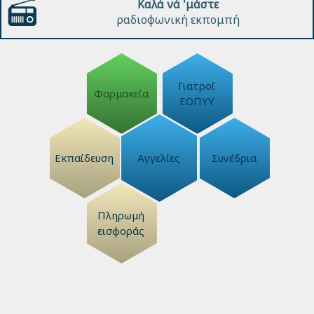
Καλά νά 'μάστε
ραδιοφωνική εκπομπή
Γιατροί
Φαρμακεία
ΕΟΠΥΥ
Εκπαίδευση
Αγγελίες
Συνέδρια
Πληρωμή
εισφοράς