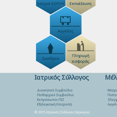
Γιατροί ΕΟΠΥΥ
Εκπαίδευση
Αγγελίες
Πληρωμή
Συνέδρια
εισφοράς
Ιατρικός Σύλλογος
Μέλ
Διοικητικό Συμβούλιο
Μητρ
Πειθαρχικό Συμβούλιο
Πιστο
Εκπρόσωποι ΠΙΣ
Έλεγχ
Εξελεγκτική Επιτροπή
Αγγελ
© 2015 Ιατρικός Σύλλογος Κέρκυρας.