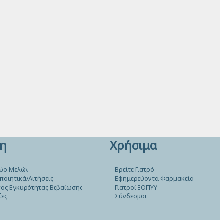
η
Χρήσιμα
ώο Μελών
Βρείτε Γιατρό
ποιητικά/Αιτήσεις
Εφημερεύοντα Φαρμακεία
ος Εγκυρότητας Βεβαίωσης
Γιατροί ΕΟΠΥΥ
ίες
Σύνδεσμοι