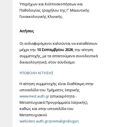
Υπερήχων και Κολποσκοπήσεων και
Παθολογίας τραχήλου της Γ΄ Μαιευτικής
Γυναικολογικής Κλινικής.
Αιτήσεις
Οι ενδιαφερόμενοι καλούνται να καταθέσουν
μέχρι την
10 Σεπτεμβρίου 2026
, την αίτηση
συμμετοχής, με τα απαιτούμενα συνοδευτικά
δικαιολογητικά, στον σύνδεσμο:
ΥΠΟΒΟΛΗ ΑΙΤΗΣΗΣ
Η αίτηση συμμετοχής είναι διαθέσιμη στην
ιστοσελίδα του Τμήματος Ιατρικής
www.med.auth.gr
(επικαιρότητα -
Μεταπτυχιακά Προγράμματα Ιατρικής),
καθώς και στην ιστοσελίδα του
Μεταπτυχιακού
websites.auth.gr/premaligndisgyn
.