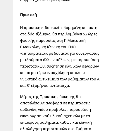
Πρακτική
Η πρακτική διδασκαλία, δομημένη και αυτή
στα δύο εξάμηνα, θα περιλαμβάνει 52 ώρες
φυσικής παρουσίας στη Γ΄ Μαιευτική
Γυναικολογική Κλινική του ΓΝΘ
«Ιπποκράτειο», με δυνατότητα συνεργασίας
με ιδρύματα άλλων πόλεων, με παρουσίαση
περιστατικών, συζήτηση κλινικών σεναρίων
και περαιτέρω ενασχόληση σε όλα τα
γνωστικά αντικείμενα των μαθημάτων του Α΄
και Β΄ εξαμήνου αντίστοιχα.
Μέρος της Πρακτικής άσκησης θα
αποτελέσουν: αναφορά σε περιπτώσεις
ασθενών, video προβολές, παρουσίαση
εικονογραφικού υλικού σχετικών με τα
επιμέρους μαθήματα, καθώς και κλινική
αξιολόγηση περιστατικών στα Τμήματα