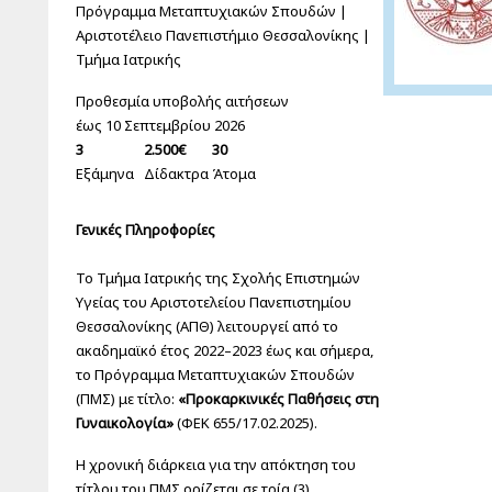
Πρόγραμμα Μεταπτυχιακών Σπουδών |
Αριστοτέλειο Πανεπιστήμιο Θεσσαλονίκης |
Τμήμα Ιατρικής
Προθεσμία υποβολής αιτήσεων
έως 10 Σεπτεμβρίου 2026
3
2.500€
30
Εξάμηνα
Δίδακτρα
Άτομα
Γενικές Πληροφορίες
Το Τμήμα Ιατρικής της Σχολής Επιστημών
Υγείας του Αριστοτελείου Πανεπιστημίου
Θεσσαλονίκης (ΑΠΘ) λειτουργεί από το
ακαδημαϊκό έτος 2022–2023 έως και σήμερα,
το Πρόγραμμα Μεταπτυχιακών Σπουδών
(ΠΜΣ) με τίτλο:
«Προκαρκινικές Παθήσεις στη
Γυναικολογία»
(ΦΕΚ 655/17.02.2025).
Η χρονική διάρκεια για την απόκτηση του
τίτλου του ΠΜΣ ορίζεται σε τρία (3)