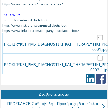
https://www.med.uth.gr/msc.diabeticfoot/
FOLLOW US:
facebook.com/mscdiabeticfoot
https://www.instagram.com/mscdiabeticfoot
https://www.linkedin.com/company/mscdiabeticfoot/
PROKIRYKSI_PMS_DIAGNOSTIKI_KAI_THERAPEYTIKI_PRO
0001.jpg
PROKIRYKSI_PMS_DIAGNOSTIKI_KAI_THERAPEYTIKI_PRO
0002_1.jp
Διαβάστε ακόμα
ΠΡΟΣΚΛΗΣΕΙΣ «Υποβολή
Προκήρυξη 6ου κύκλου