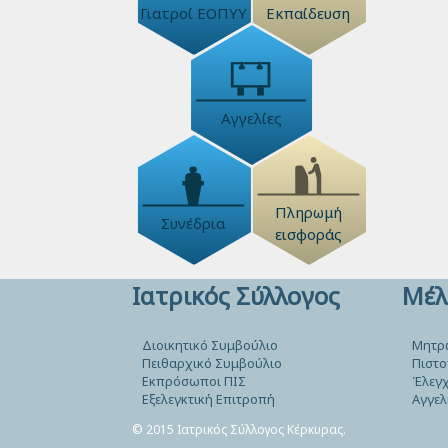
Γιατροί ΕΟΠΥΥ
Εκπαίδευση
Αγγελίες
Πληρωμή
Συνέδρια
εισφοράς
Ιατρικός Σύλλογος
Μέλ
Διοικητικό Συμβούλιο
Μητρ
Πειθαρχικό Συμβούλιο
Πιστο
Εκπρόσωποι ΠΙΣ
Έλεγχ
Εξελεγκτική Επιτροπή
Αγγελ
© 2015 Ιατρικός Σύλλογος Κέρκυρας.