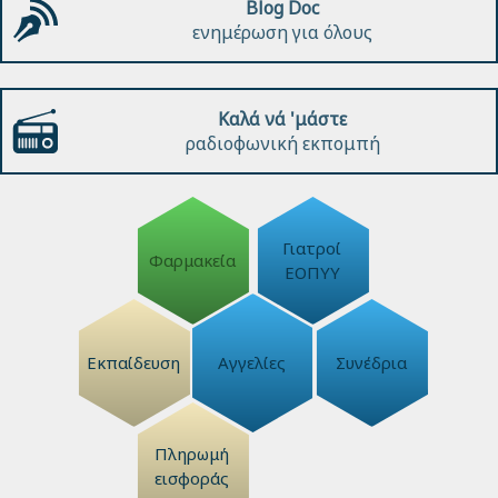
Blog Doc
ενημέρωση για όλους
Καλά νά 'μάστε
ραδιοφωνική εκπομπή
Γιατροί
Φαρμακεία
ΕΟΠΥΥ
Εκπαίδευση
Αγγελίες
Συνέδρια
Πληρωμή
εισφοράς