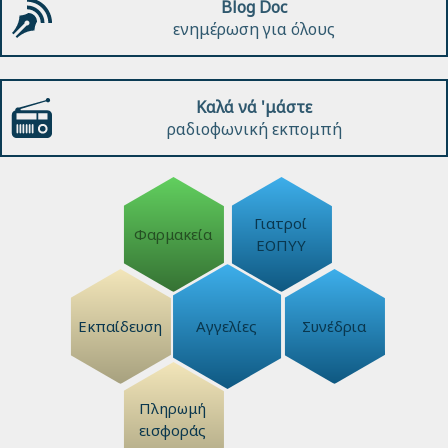
Blog Doc
ενημέρωση για όλους
Καλά νά 'μάστε
ραδιοφωνική εκπομπή
Γιατροί
Φαρμακεία
ΕΟΠΥΥ
Εκπαίδευση
Αγγελίες
Συνέδρια
Πληρωμή
εισφοράς