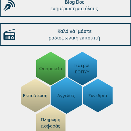
Blog Doc
ενημέρωση για όλους
Καλά νά 'μάστε
ραδιοφωνική εκπομπή
Γιατροί
Φαρμακεία
ΕΟΠΥΥ
Εκπαίδευση
Αγγελίες
Συνέδρια
Πληρωμή
εισφοράς