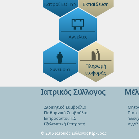
Γιατροί ΕΟΠΥΥ
Εκπαίδευση
Αγγελίες
Πληρωμή
Συνέδρια
εισφοράς
Ιατρικός Σύλλογος
Μέλ
Διοικητικό Συμβούλιο
Μητρ
Πειθαρχικό Συμβούλιο
Πιστο
Εκπρόσωποι ΠΙΣ
Έλεγχ
Εξελεγκτική Επιτροπή
Αγγελ
© 2015 Ιατρικός Σύλλογος Κέρκυρας.