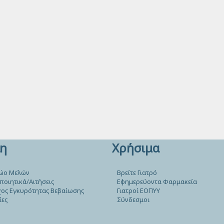
η
Χρήσιμα
ώο Μελών
Βρείτε Γιατρό
ποιητικά/Αιτήσεις
Εφημερεύοντα Φαρμακεία
ος Εγκυρότητας Βεβαίωσης
Γιατροί ΕΟΠΥΥ
ίες
Σύνδεσμοι