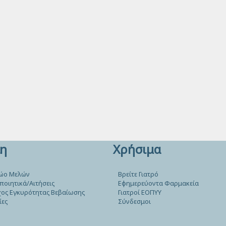
η
Χρήσιμα
ώο Μελών
Βρείτε Γιατρό
ποιητικά/Αιτήσεις
Εφημερεύοντα Φαρμακεία
ος Εγκυρότητας Βεβαίωσης
Γιατροί ΕΟΠΥΥ
ίες
Σύνδεσμοι