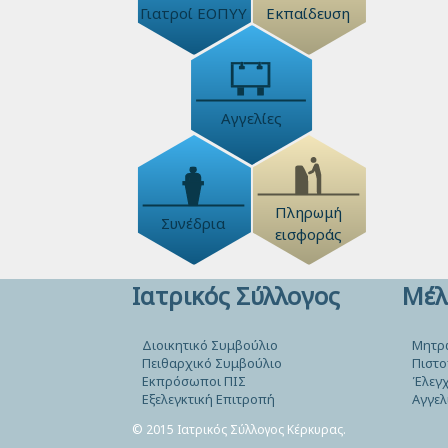
Γιατροί ΕΟΠΥΥ
Εκπαίδευση
Αγγελίες
Πληρωμή
Συνέδρια
εισφοράς
Ιατρικός Σύλλογος
Μέλ
Διοικητικό Συμβούλιο
Μητρ
Πειθαρχικό Συμβούλιο
Πιστο
Εκπρόσωποι ΠΙΣ
Έλεγχ
Εξελεγκτική Επιτροπή
Αγγελ
© 2015 Ιατρικός Σύλλογος Κέρκυρας.