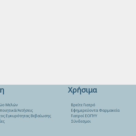
η
Χρήσιμα
ώο Μελών
Βρείτε Γιατρό
ποιητικά/Αιτήσεις
Εφημερεύοντα Φαρμακεία
ος Εγκυρότητας Βεβαίωσης
Γιατροί ΕΟΠΥΥ
ίες
Σύνδεσμοι