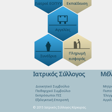
Γιατροί ΕΟΠΥΥ
Εκπαίδευση
Αγγελίες
Πληρωμή
Συνέδρια
εισφοράς
Ιατρικός Σύλλογος
Μέλ
Διοικητικό Συμβούλιο
Μητρ
Πειθαρχικό Συμβούλιο
Πιστο
Εκπρόσωποι ΠΙΣ
Έλεγχ
Εξελεγκτική Επιτροπή
Αγγελ
© 2015 Ιατρικός Σύλλογος Κέρκυρας.