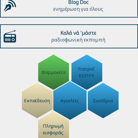
Blog Doc
ενημέρωση για όλους
Καλά νά 'μάστε
ραδιοφωνική εκπομπή
Γιατροί
Φαρμακεία
ΕΟΠΥΥ
Εκπαίδευση
Αγγελίες
Συνέδρια
Πληρωμή
εισφοράς