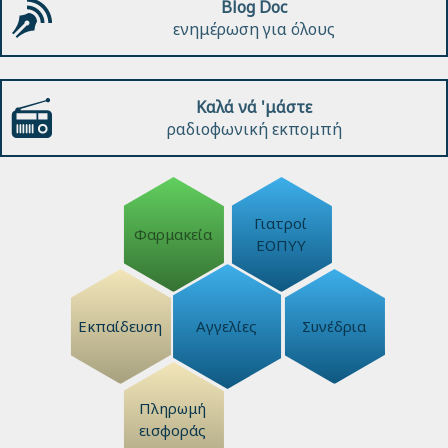
Blog Doc
ενημέρωση για όλους
Καλά νά 'μάστε
ραδιοφωνική εκπομπή
Γιατροί
Φαρμακεία
ΕΟΠΥΥ
Εκπαίδευση
Αγγελίες
Συνέδρια
Πληρωμή
εισφοράς