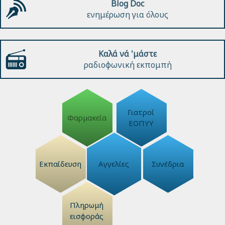
Blog Doc
ενημέρωση για όλους
Καλά νά 'μάστε
ραδιοφωνική εκπομπή
Γιατροί
Φαρμακεία
ΕΟΠΥΥ
Εκπαίδευση
Αγγελίες
Συνέδρια
Πληρωμή
εισφοράς