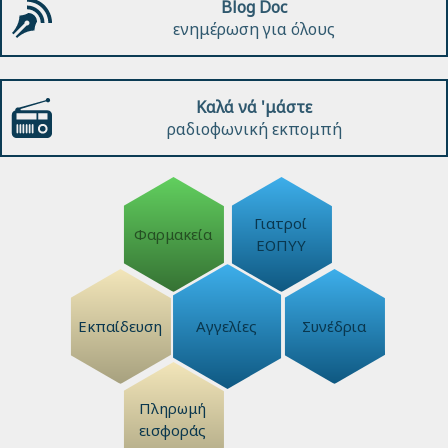
Blog Doc
ενημέρωση για όλους
Καλά νά 'μάστε
ραδιοφωνική εκπομπή
Γιατροί
Φαρμακεία
ΕΟΠΥΥ
Εκπαίδευση
Αγγελίες
Συνέδρια
Πληρωμή
εισφοράς