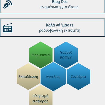
Blog Doc
ενημέρωση για όλους
Καλά νά 'μάστε
ραδιοφωνική εκπομπή
Γιατροί
Φαρμακεία
ΕΟΠΥΥ
Εκπαίδευση
Αγγελίες
Συνέδρια
Πληρωμή
εισφοράς