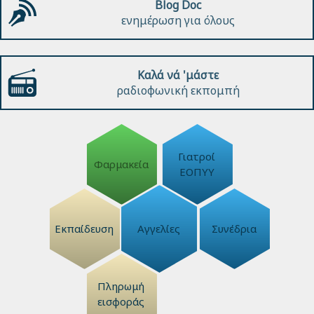
Blog Doc
ενημέρωση για όλους
Καλά νά 'μάστε
ραδιοφωνική εκπομπή
Γιατροί
Φαρμακεία
ΕΟΠΥΥ
Εκπαίδευση
Αγγελίες
Συνέδρια
Πληρωμή
εισφοράς