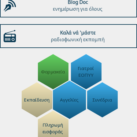
Blog Doc
ενημέρωση για όλους
Καλά νά 'μάστε
ραδιοφωνική εκπομπή
Γιατροί
Φαρμακεία
ΕΟΠΥΥ
Εκπαίδευση
Αγγελίες
Συνέδρια
Πληρωμή
εισφοράς