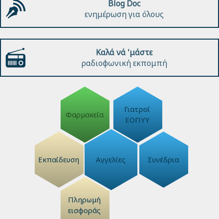
Blog Doc
ενημέρωση για όλους
Καλά νά 'μάστε
ραδιοφωνική εκπομπή
Γιατροί
Φαρμακεία
ΕΟΠΥΥ
Εκπαίδευση
Αγγελίες
Συνέδρια
Πληρωμή
εισφοράς