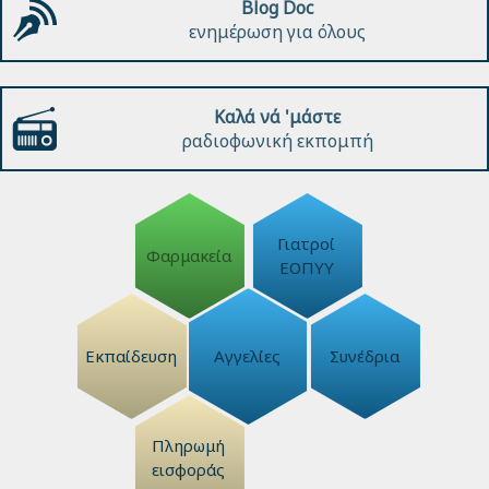
Blog Doc
ενημέρωση για όλους
Καλά νά 'μάστε
ραδιοφωνική εκπομπή
Γιατροί
Φαρμακεία
ΕΟΠΥΥ
Εκπαίδευση
Αγγελίες
Συνέδρια
Πληρωμή
εισφοράς