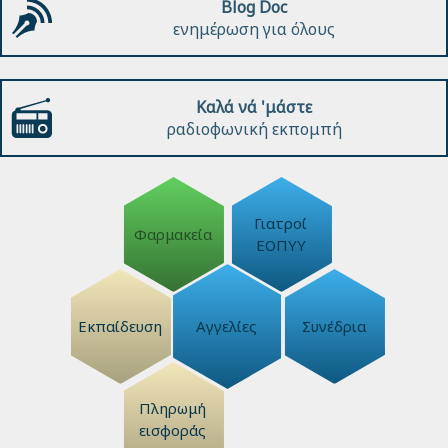
Blog Doc
ενημέρωση για όλους
Καλά νά 'μάστε
ραδιοφωνική εκπομπή
Γιατροί
Φαρμακεία
ΕΟΠΥΥ
Εκπαίδευση
Αγγελίες
Συνέδρια
Πληρωμή
εισφοράς