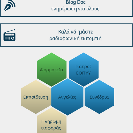
Blog Doc
ενημέρωση για όλους
Καλά νά 'μάστε
ραδιοφωνική εκπομπή
Γιατροί
Φαρμακεία
ΕΟΠΥΥ
Εκπαίδευση
Αγγελίες
Συνέδρια
Πληρωμή
εισφοράς