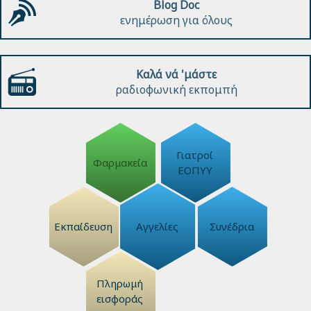
Blog Doc
ενημέρωση για όλους
Καλά νά 'μάστε
ραδιοφωνική εκπομπή
Γιατροί
Φαρμακεία
ΕΟΠΥΥ
Εκπαίδευση
Αγγελίες
Συνέδρια
Πληρωμή
εισφοράς