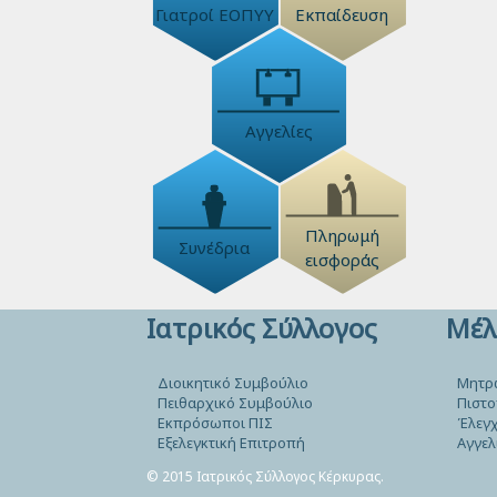
Γιατροί ΕΟΠΥΥ
Εκπαίδευση
Αγγελίες
Πληρωμή
Συνέδρια
εισφοράς
Ιατρικός Σύλλογος
Μέλ
Διοικητικό Συμβούλιο
Μητρ
Πειθαρχικό Συμβούλιο
Πιστο
Εκπρόσωποι ΠΙΣ
Έλεγχ
Εξελεγκτική Επιτροπή
Αγγελ
© 2015 Ιατρικός Σύλλογος Κέρκυρας.