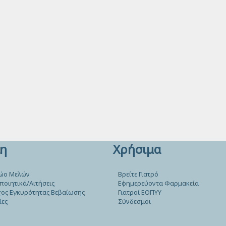
η
Χρήσιμα
ώο Μελών
Βρείτε Γιατρό
ποιητικά/Αιτήσεις
Εφημερεύοντα Φαρμακεία
ος Εγκυρότητας Βεβαίωσης
Γιατροί ΕΟΠΥΥ
ίες
Σύνδεσμοι