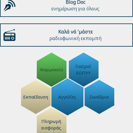
Blog Doc
ενημέρωση για όλους
Καλά νά 'μάστε
ραδιοφωνική εκπομπή
Γιατροί
Φαρμακεία
ΕΟΠΥΥ
Εκπαίδευση
Αγγελίες
Συνέδρια
Πληρωμή
εισφοράς