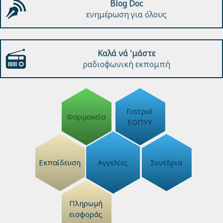
Blog Doc
ενημέρωση για όλους
Καλά νά 'μάστε
ραδιοφωνική εκπομπή
Γιατροί
Φαρμακεία
ΕΟΠΥΥ
Εκπαίδευση
Αγγελίες
Συνέδρια
Πληρωμή
εισφοράς