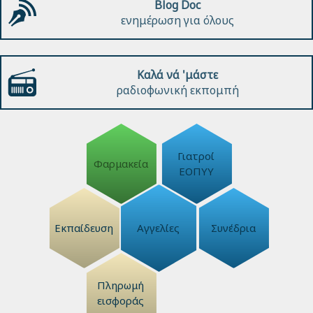
Blog Doc
ενημέρωση για όλους
Καλά νά 'μάστε
ραδιοφωνική εκπομπή
Γιατροί
Φαρμακεία
ΕΟΠΥΥ
Εκπαίδευση
Αγγελίες
Συνέδρια
Πληρωμή
εισφοράς