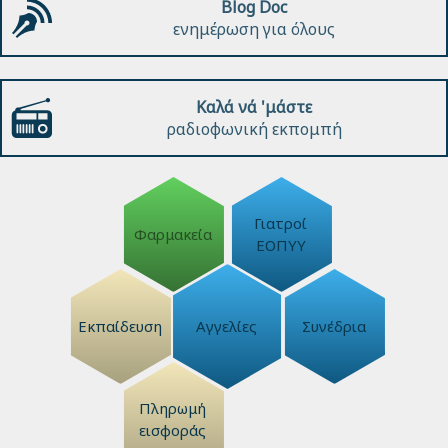
Blog Doc
ενημέρωση για όλους
Καλά νά 'μάστε
ραδιοφωνική εκπομπή
Γιατροί
Φαρμακεία
ΕΟΠΥΥ
Εκπαίδευση
Αγγελίες
Συνέδρια
Πληρωμή
εισφοράς