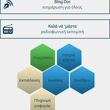
Blog Doc
ενημέρωση για όλους
Καλά νά 'μάστε
ραδιοφωνική εκπομπή
Γιατροί
Φαρμακεία
ΕΟΠΥΥ
Εκπαίδευση
Αγγελίες
Συνέδρια
Πληρωμή
εισφοράς