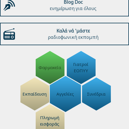
Blog Doc
ενημέρωση για όλους
Καλά νά 'μάστε
ραδιοφωνική εκπομπή
Γιατροί
Φαρμακεία
ΕΟΠΥΥ
Εκπαίδευση
Αγγελίες
Συνέδρια
Πληρωμή
εισφοράς