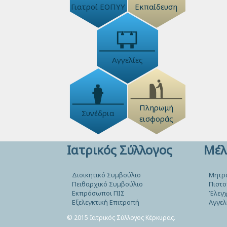
Γιατροί ΕΟΠΥΥ
Εκπαίδευση
Αγγελίες
Πληρωμή
Συνέδρια
εισφοράς
Ιατρικός Σύλλογος
Μέλ
Διοικητικό Συμβούλιο
Μητρ
Πειθαρχικό Συμβούλιο
Πιστο
Εκπρόσωποι ΠΙΣ
Έλεγχ
Εξελεγκτική Επιτροπή
Αγγελ
© 2015 Ιατρικός Σύλλογος Κέρκυρας.