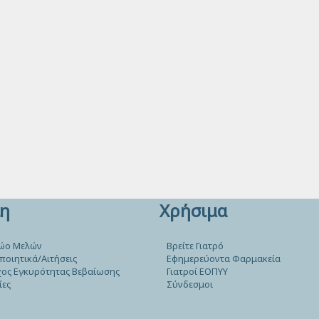
η
Χρήσιμα
ώο Μελών
Βρείτε Γιατρό
ποιητικά/Αιτήσεις
Εφημερεύοντα Φαρμακεία
ος Εγκυρότητας Βεβαίωσης
Γιατροί ΕΟΠΥΥ
ίες
Σύνδεσμοι