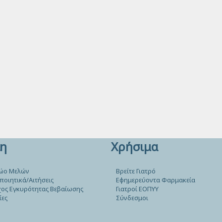
η
Χρήσιμα
ώο Μελών
Βρείτε Γιατρό
ποιητικά/Αιτήσεις
Εφημερεύοντα Φαρμακεία
ος Εγκυρότητας Βεβαίωσης
Γιατροί ΕΟΠΥΥ
ίες
Σύνδεσμοι