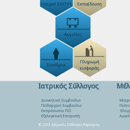
Γιατροί ΕΟΠΥΥ
Εκπαίδευση
Αγγελίες
Πληρωμή
Συνέδρια
εισφοράς
Ιατρικός Σύλλογος
Μέλ
Διοικητικό Συμβούλιο
Μητρ
Πειθαρχικό Συμβούλιο
Πιστο
Εκπρόσωποι ΠΙΣ
Έλεγχ
Εξελεγκτική Επιτροπή
Αγγελ
© 2015 Ιατρικός Σύλλογος Κέρκυρας.