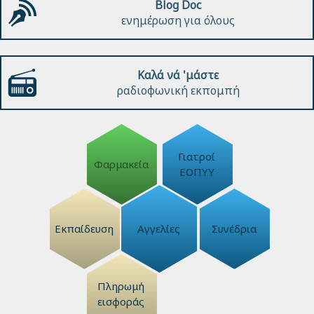
Blog Doc
ενημέρωση για όλους
Καλά νά 'μάστε
ραδιοφωνική εκπομπή
Γιατροί
Φαρμακεία
ΕΟΠΥΥ
Εκπαίδευση
Αγγελίες
Συνέδρια
Πληρωμή
εισφοράς