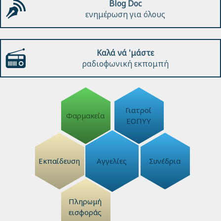
Blog Doc
ενημέρωση για όλους
Καλά νά 'μάστε
ραδιοφωνική εκπομπή
Γιατροί
Φαρμακεία
ΕΟΠΥΥ
Εκπαίδευση
Αγγελίες
Συνέδρια
Πληρωμή
εισφοράς