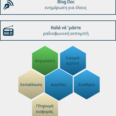
Blog Doc
ενημέρωση για όλους
Καλά νά 'μάστε
ραδιοφωνική εκπομπή
Γιατροί
Φαρμακεία
ΕΟΠΥΥ
Εκπαίδευση
Αγγελίες
Συνέδρια
Πληρωμή
εισφοράς