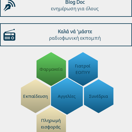
Blog Doc
ενημέρωση για όλους
Καλά νά 'μάστε
ραδιοφωνική εκπομπή
Γιατροί
Φαρμακεία
ΕΟΠΥΥ
Εκπαίδευση
Αγγελίες
Συνέδρια
Πληρωμή
εισφοράς