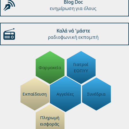
Blog Doc
ενημέρωση για όλους
Καλά νά 'μάστε
ραδιοφωνική εκπομπή
Γιατροί
Φαρμακεία
ΕΟΠΥΥ
Εκπαίδευση
Αγγελίες
Συνέδρια
Πληρωμή
εισφοράς