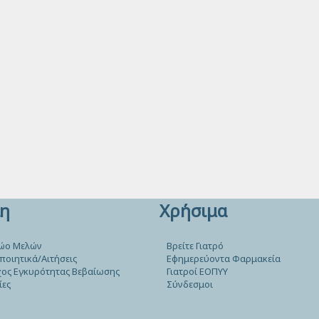
η
Χρήσιμα
ώο Μελών
Βρείτε Γιατρό
ποιητικά/Αιτήσεις
Εφημερεύοντα Φαρμακεία
ος Εγκυρότητας Βεβαίωσης
Γιατροί ΕΟΠΥΥ
ίες
Σύνδεσμοι