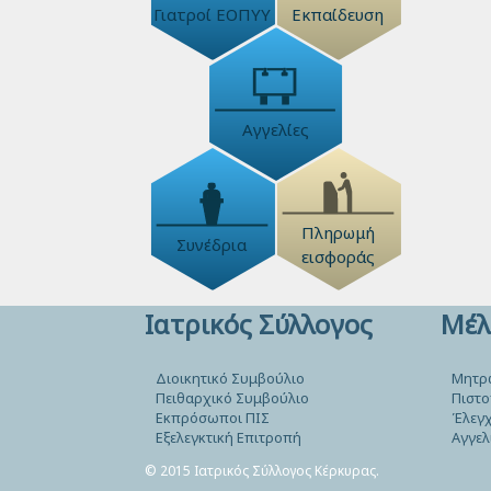
Γιατροί ΕΟΠΥΥ
Εκπαίδευση
Αγγελίες
Πληρωμή
Συνέδρια
εισφοράς
Ιατρικός Σύλλογος
Μέλ
Διοικητικό Συμβούλιο
Μητρ
Πειθαρχικό Συμβούλιο
Πιστο
Εκπρόσωποι ΠΙΣ
Έλεγχ
Εξελεγκτική Επιτροπή
Αγγελ
© 2015 Ιατρικός Σύλλογος Κέρκυρας.