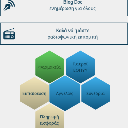
Blog Doc
ενημέρωση για όλους
Καλά νά 'μάστε
ραδιοφωνική εκπομπή
Γιατροί
Φαρμακεία
ΕΟΠΥΥ
Εκπαίδευση
Αγγελίες
Συνέδρια
Πληρωμή
εισφοράς